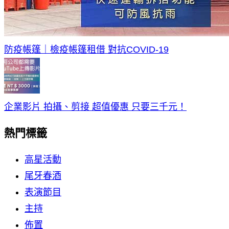
防疫帳篷｜檢疫帳篷租借 對抗COVID-19
企業影片 拍攝、剪接 超值優惠 只要三千元！
熱門標籤
高星活動
尾牙春酒
表演節目
主持
佈置