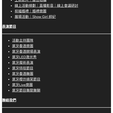
線上活動規劃｜直播影音｜線上會議研討
祝福婚禮｜婚禮樂團
展場活動｜Show Girl 經紀
表演節目
活動主持團隊
尾牙春酒樂團
尾牙春酒開場表演
尾牙LED激光秀
尾牙魔術表演
尾牙特技節目
尾牙春酒舞團
尾牙模仿搞笑節目
尾牙Live樂團
尾牙節目舞龍舞獅
聯絡我們