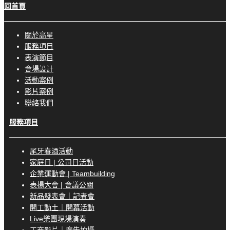
回首頁
關於高星
服務項目
表演節目
會場設計
活動案例
影片案例
聯絡我們
服務項目
尾牙春酒活動
家庭日 | 公司日活動
企業運動會 | Teambuilding
表揚大會 | 會議公關
新品發表會｜記者會
開工動土｜開幕活動
Live樂團現場演奏
工商影片｜廣告拍攝