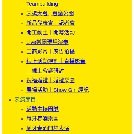
Teambuilding
表揚大會 | 會議公關
新品發表會｜記者會
開工動土｜開幕活動
Live樂團現場演奏
工商影片｜廣告拍攝
線上活動規劃｜直播影音
｜線上會議研討
祝福婚禮｜婚禮樂團
展場活動｜Show Girl 經紀
表演節目
活動主持團隊
尾牙春酒樂團
尾牙春酒開場表演