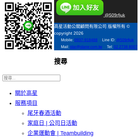
@509rfjuk
高星活動公關顧問有限公司 版權所有 ©
copyright 2026
Mobile:
0937-918488
Line ID:
@509rfjuk
Mail:
star@starpr.com.tw
Tel:
02 2738 8007
搜尋
關於高星
服務項目
尾牙春酒活動
家庭日 | 公司日活動
企業運動會 | Teambuilding