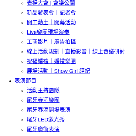
表揚大會 | 會議公關
新品發表會｜記者會
開工動土｜開幕活動
Live樂團現場演奏
工商影片｜廣告拍攝
線上活動規劃｜直播影音｜線上會議研討
祝福婚禮｜婚禮樂團
展場活動｜Show Girl 經紀
表演節目
活動主持團隊
尾牙春酒樂團
尾牙春酒開場表演
尾牙LED激光秀
尾牙魔術表演