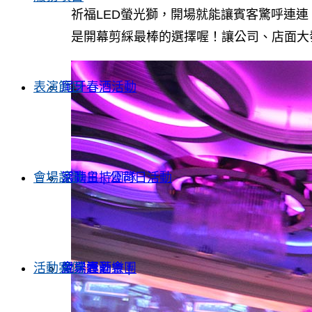
祈福LED螢光獅，開場就能讓賓客驚呼連連
是開幕剪綵最棒的選擇喔！讓公司、店面大
表演節目
尾牙春酒活動
會場設計
家庭日 | 公司日活動
活動主持團隊
活動案例
企業運動會 |
尾牙春酒樂團
會場設計