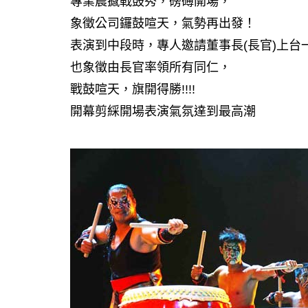
專業震撼戰鼓秀，磅礡開場，
象徵公司鑼鼓喧天，氣勢再出發！
表演到中段時，專人邀請董事長(長官)上台
也象徵由長官率領所有同仁，
戰鼓喧天，旗開得勝!!!!
開幕剪綵開場表演氣氛達到最高潮