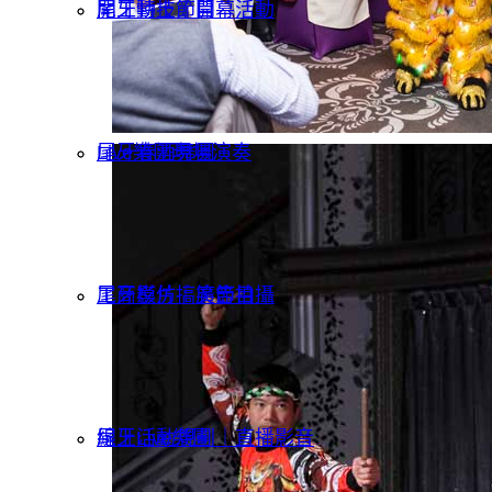
開工動土｜開幕活動
尾牙特技節目
Live樂團現場演奏
尾牙春酒舞團
工商影片｜廣告拍攝
尾牙模仿搞笑節目
線上活動規劃｜直播影音
尾牙Live樂團