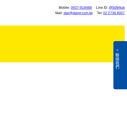
Mobile:
0937-918488
Line ID:
@509rfjuk
Mail:
star@starpr.com.tw
Tel:
02 2738 8007
<
聯絡我們
L