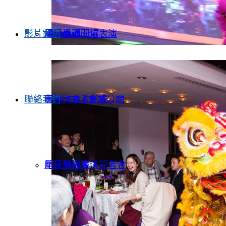
影片案例
Teambuilding
尾牙春酒開場表演
場地設計
聯絡我們
表揚大會 | 會議公關
尾牙LED激光秀
新品發表會｜記者會
尾牙魔術表演