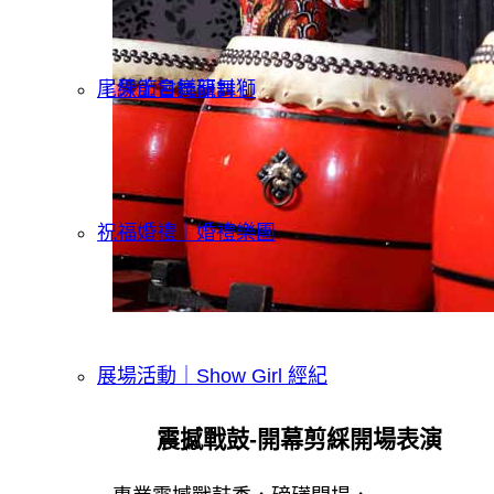
｜線上會議研討
尾牙節目舞龍舞獅
祝福婚禮｜婚禮樂團
展場活動｜Show Girl 經紀
震撼戰鼓-開幕剪綵開場表演