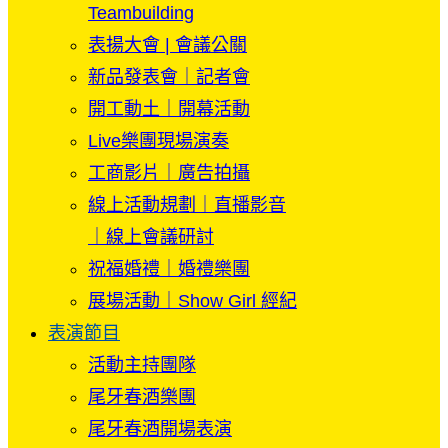
Teambuilding
表揚大會 | 會議公關
新品發表會｜記者會
開工動土｜開幕活動
Live樂團現場演奏
工商影片｜廣告拍攝
線上活動規劃｜直播影音
｜線上會議研討
祝福婚禮｜婚禮樂團
展場活動｜Show Girl 經紀
表演節目
活動主持團隊
尾牙春酒樂團
尾牙春酒開場表演