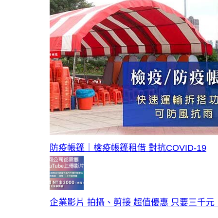
防疫帳篷｜檢疫帳篷租借 對抗COVID-19
企業影片 拍攝、剪接 超值優惠 只要三千元