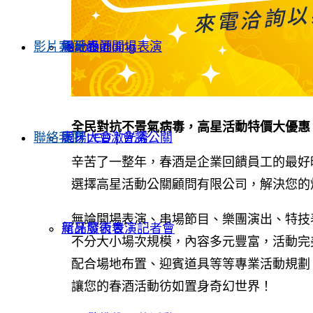
影片案例
Teambuilding
尾牙春酒開場表演
場地設計
全民對抗不景氣病毒，高星活動特價大優惠
聯絡我們
表揚大會 | 會議公關
尾牙LED激光秀
辛苦了一整年，春酒是企業回饋員工的最好
選擇高星活動公關顧問有限公司，解決您的
無論開場表演、串場節目、樂團演出、特技
新品發表會｜記者會
尾牙魔術表演
不分大小場次規模，內容多元豐富，活動完
配合場地布置、迎賓道具等等專業活動規劃
讓您的春酒活動彷如置身奇幻世界！