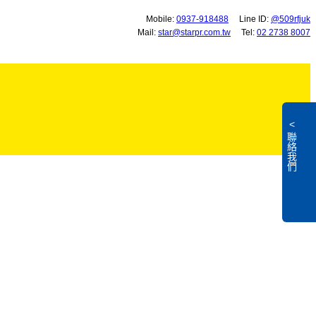
Mobile:
0937-918488
Line ID:
@509rfjuk
Mail:
star@starpr.com.tw
Tel:
02 2738 8007
<
聯絡我們
L