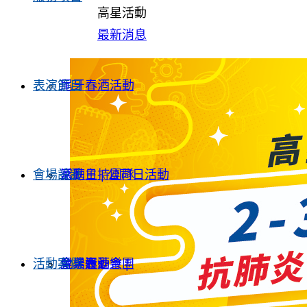
高星活動
最新消息
表演節目
尾牙春酒活動
會場設計
家庭日 | 公司日活動
活動主持團隊
活動案例
企業運動會 |
尾牙春酒樂團
會場設計