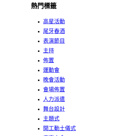
熱門標籤
高星活動
尾牙春酒
表演節目
主持
佈置
運動會
晚會活動
會場佈置
人力派遣
舞台設計
主題式
開工動土儀式