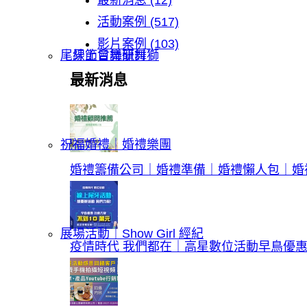
最新消息 (12)
活動案例 (517)
影片案例 (103)
｜線上會議研討
尾牙節目舞龍舞獅
最新消息
祝福婚禮｜婚禮樂團
婚禮籌備公司｜婚禮準備｜婚禮懶人包｜婚
展場活動｜Show Girl 經紀
疫情時代 我們都在｜高星數位活動早鳥優