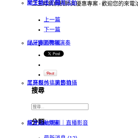
開工動土｜開幕活動
尾牙特技節目
二三月抗病抗肺炎優惠專案
歡迎您的來電
，
上一篇
下一篇
Live樂團現場演奏
尾牙春酒舞團
工商影片｜廣告拍攝
尾牙模仿搞笑節目
搜尋
分類
線上活動規劃｜直播影音
尾牙Live樂團