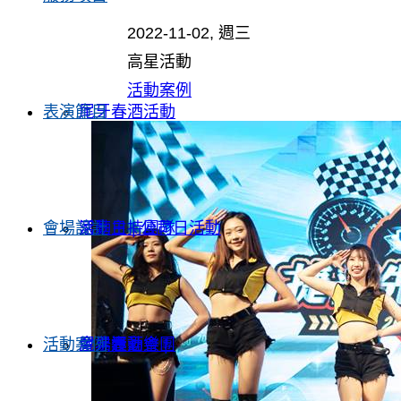
2022-11-02, 週三
高星活動
活動案例
表演節目
尾牙春酒活動
會場設計
家庭日 | 公司日活動
活動主持團隊
活動案例
企業運動會 |
尾牙春酒樂團
會場設計