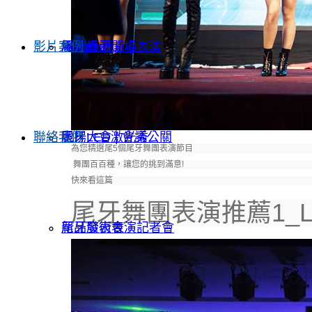
影片案例
Teambuilding
尾牙春酒開場表演
場地設計
聯絡我們
表揚大會 | 會議公關
尾牙LED激光秀
為您精選尾5個尾牙舞團表演節目
舞團百百種，讓您的挑到滿意!
快來看這篇
尾牙舞團表演推薦1_L
新品發表會｜記者會
尾牙魔術表演