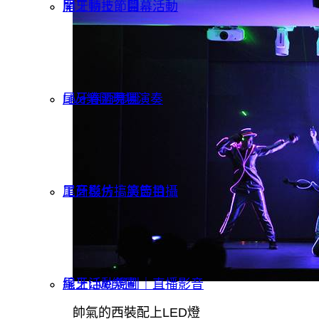
開工動土｜開幕活動
尾牙特技節目
Live樂團現場演奏
尾牙春酒舞團
工商影片｜廣告拍攝
尾牙模仿搞笑節目
線上活動規劃｜直播影音
尾牙Live樂團
帥氣的西裝配上LED燈