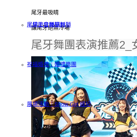
尾牙最吸睛
｜線上會議研討
尾牙節目舞龍舞獅
讓尾牙絕無冷場
尾牙舞團表演推薦2_
祝福婚禮｜婚禮樂團
展場活動｜Show Girl 經紀