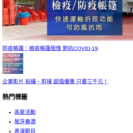
防疫帳篷｜檢疫帳篷租借 對抗COVID-19
企業影片 拍攝、剪接 超值優惠 只要三千元！
熱門標籤
高星活動
尾牙春酒
表演節目