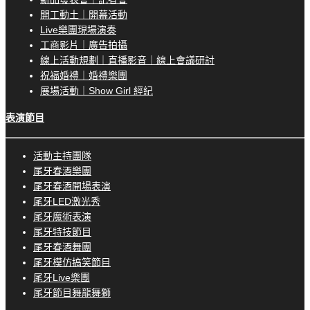
開工動土｜開幕活動
Live樂團現場演奏
工商影片｜廣告拍攝
線上活動規劃｜直播影音｜線上會議研討
祝福婚禮｜婚禮樂團
展場活動｜Show Girl 經紀
表演節目
活動主持團隊
尾牙春酒樂團
尾牙春酒開場表演
尾牙LED激光秀
尾牙魔術表演
尾牙特技節目
尾牙春酒舞團
尾牙模仿搞笑節目
尾牙Live樂團
尾牙節目舞龍舞獅