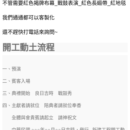
不管需要紅色揭牌布幕_戰鼓表演_紅色長緞帶_紅地毯
我們通通都可以客製化
還不趕快打電話來詢問~
開工動土流程
一、預演
二、賓客入場
三、典禮開始 良日吉時 戰鼓秀
四、主獻者請就位 陪典者請就位奉香
全體與會貴賓請起立 請神祝文
中華民國 ○○○年○○月○○日吉時，舉行...新建工程開工動