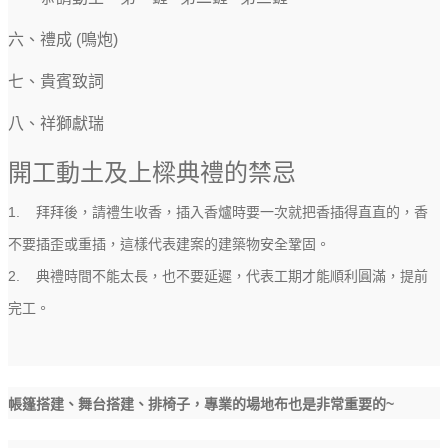
六、禮成 (鳴炮)
七、貴賓致詞
八、祥獅獻瑞
開工動土及上樑典禮的禁忌
1. 拜拜後，請禮生收香，插入香爐時要一次就把香插得直直的，香
不要插歪或重插，這樣代表建案的建築物安全鞏固。
2. 典禮時間不能太長，也不要延遲，代表工期才能順利圓滿，提前
完工。
~
帳篷搭建、舞台搭建、排椅子，專業的場地布也是非常重要的