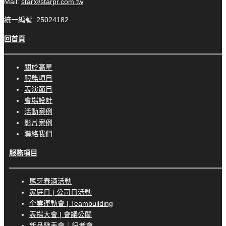
Mail:
star@starpr.com.tw
統一編號: 25024182
回首頁
關於高星
服務項目
表演節目
會場設計
活動案例
影片案例
聯絡我們
服務項目
尾牙春酒活動
家庭日 | 公司日活動
企業運動會 | Teambuilding
表揚大會 | 會議公關
新品發表會｜記者會