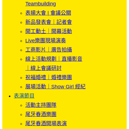
Teambuilding
表揚大會 | 會議公關
新品發表會｜記者會
開工動土｜開幕活動
Live樂團現場演奏
工商影片｜廣告拍攝
線上活動規劃｜直播影音
｜線上會議研討
祝福婚禮｜婚禮樂團
展場活動｜Show Girl 經紀
表演節目
活動主持團隊
尾牙春酒樂團
尾牙春酒開場表演