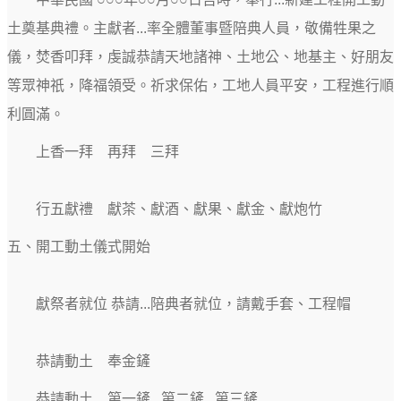
土奠基典禮。主獻者...率全體董事暨陪典人員，敬備牲果之
儀，焚香叩拜，虔誠恭請天地諸神、土地公、地基主、好朋友
等眾神祇，降福領受。祈求保佑，工地人員平安，工程進行順
利圓滿。
上香一拜 再拜 三拜
行五獻禮 獻茶、獻酒、獻果、獻金、獻炮竹
五、開工動土儀式開始
獻祭者就位 恭請...陪典者就位，請戴手套、工程帽
恭請動土 奉金鏟
恭請動土 第一鏟 第二鏟 第三鏟