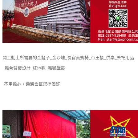
開工動土所需要的金鏟子_金沙堆_長官貴賓椅_帝王帳_供桌_祭祀用品
_舞台背板設計_紅地毯_舞獅戰鼓
不用擔心，通通會幫您準備好