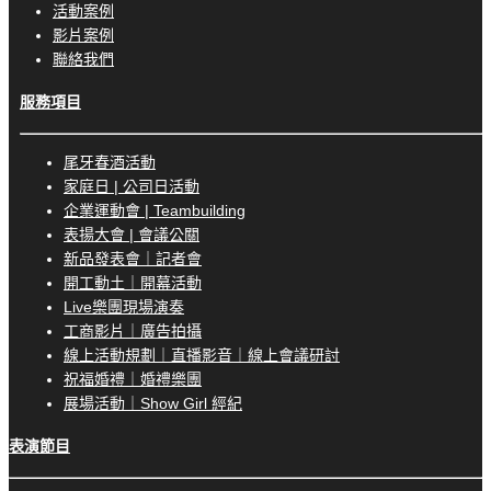
活動案例
影片案例
聯絡我們
服務項目
尾牙春酒活動
家庭日 | 公司日活動
企業運動會 | Teambuilding
表揚大會 | 會議公關
新品發表會｜記者會
開工動土｜開幕活動
Live樂團現場演奏
工商影片｜廣告拍攝
線上活動規劃｜直播影音｜線上會議研討
祝福婚禮｜婚禮樂團
展場活動｜Show Girl 經紀
表演節目