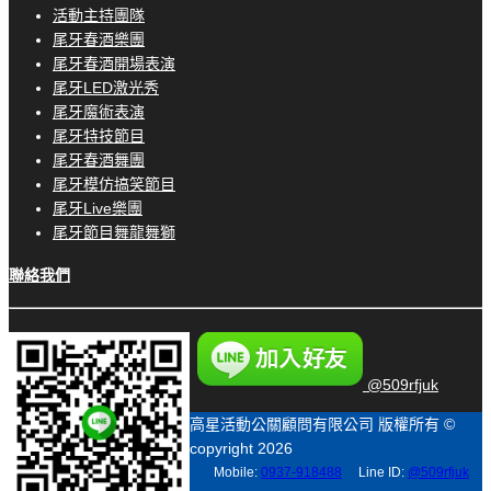
活動主持團隊
尾牙春酒樂團
尾牙春酒開場表演
尾牙LED激光秀
尾牙魔術表演
尾牙特技節目
尾牙春酒舞團
尾牙模仿搞笑節目
尾牙Live樂團
尾牙節目舞龍舞獅
聯絡我們
@509rfjuk
高星活動公關顧問有限公司 版權所有 ©
copyright 2026
Mobile:
0937-918488
Line ID:
@509rfjuk