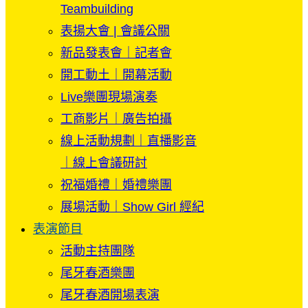
Teambuilding
表揚大會 | 會議公關
新品發表會｜記者會
開工動土｜開幕活動
Live樂團現場演奏
工商影片｜廣告拍攝
線上活動規劃｜直播影音
｜線上會議研討
祝福婚禮｜婚禮樂團
展場活動｜Show Girl 經紀
表演節目
活動主持團隊
尾牙春酒樂團
尾牙春酒開場表演