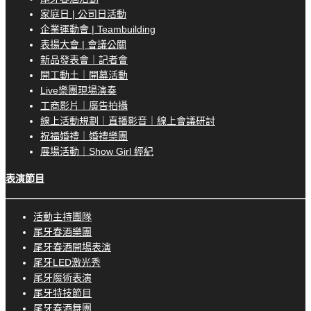
家庭日 | 公司日活動
企業運動會 | Teambuilding
表揚大會 | 會議公關
新品發表會｜記者會
開工動土｜開幕活動
Live樂團現場演奏
工商影片｜廣告拍攝
線上活動規劃｜直播影音｜線上會議研討
祝福婚禮｜婚禮樂團
展場活動｜Show Girl 經紀
表演節目
活動主持團隊
尾牙春酒樂團
尾牙春酒開場表演
尾牙LED激光秀
尾牙魔術表演
尾牙特技節目
尾牙春酒舞團