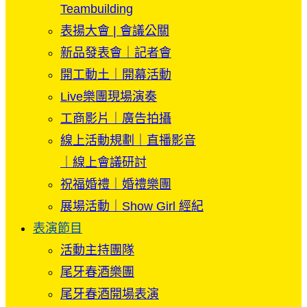
Teambuilding
表揚大會 | 會議公關
新品發表會｜記者會
開工動土｜開幕活動
Live樂團現場演奏
工商影片｜廣告拍攝
線上活動規劃｜直播影音
｜線上會議研討
祝福婚禮｜婚禮樂團
展場活動｜Show Girl 經紀
表演節目
活動主持團隊
尾牙春酒樂團
尾牙春酒開場表演