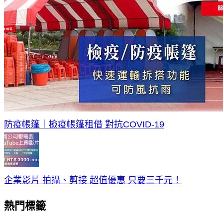
防疫帳篷｜檢疫帳篷租借 對抗COVID-19
企業影片 拍攝、剪接 超值優惠 只要三千元！
熱門標籤