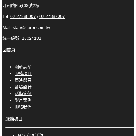
汀州路四段39號2樓
Tel:
02 27388007
/
02 27387007
Mail:
star@starpr.com.tw
統一編號: 25024182
回首頁
關於高星
服務項目
表演節目
會場設計
活動案例
影片案例
聯絡我們
服務項目
尾牙春酒活動