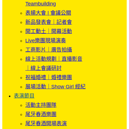
Teambuilding
表揚大會 | 會議公關
新品發表會｜記者會
開工動土｜開幕活動
Live樂團現場演奏
工商影片｜廣告拍攝
線上活動規劃｜直播影音
｜線上會議研討
祝福婚禮｜婚禮樂團
展場活動｜Show Girl 經紀
表演節目
活動主持團隊
尾牙春酒樂團
尾牙春酒開場表演