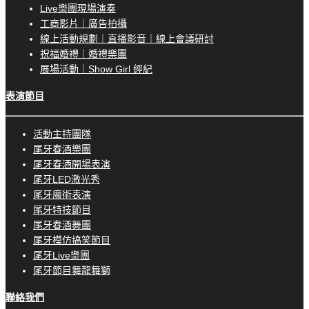
Live樂團現場演奏
工商影片｜廣告拍攝
線上活動規劃｜直播影音｜線上會議研討
祝福婚禮｜婚禮樂團
展場活動｜Show Girl 經紀
表演節目
活動主持團隊
尾牙春酒樂團
尾牙春酒開場表演
尾牙LED激光秀
尾牙魔術表演
尾牙特技節目
尾牙春酒舞團
尾牙模仿搞笑節目
尾牙Live樂團
尾牙節目舞龍舞獅
聯絡我們