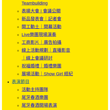
Teambuilding
表揚大會 | 會議公關
新品發表會｜記者會
開工動土｜開幕活動
Live樂團現場演奏
工商影片｜廣告拍攝
線上活動規劃｜直播影音
｜線上會議研討
祝福婚禮｜婚禮樂團
展場活動｜Show Girl 經紀
表演節目
活動主持團隊
尾牙春酒樂團
尾牙春酒開場表演