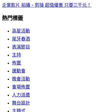
企業影片 拍攝、剪接 超值優惠 只要三千元！
熱門標籤
高星活動
尾牙春酒
表演節目
主持
佈置
運動會
晚會活動
會場佈置
人力派遣
舞台設計
主題式