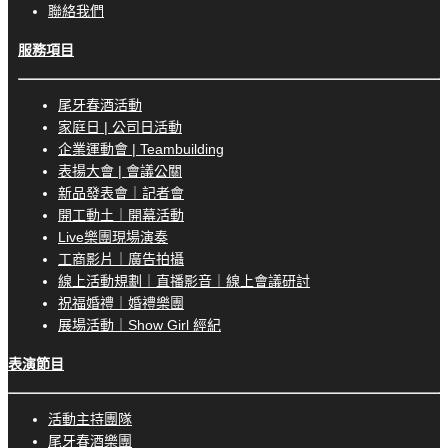
聯絡我們
服務項目
尾牙春酒活動
家庭日 | 公司日活動
企業運動會 | Teambuilding
表揚大會 | 會議公關
新品發表會｜記者會
開工動土｜開幕活動
Live樂團現場演奏
工商影片｜廣告拍攝
線上活動規劃｜直播影音｜線上會議研討
祝福婚禮｜婚禮樂團
展場活動｜Show Girl 經紀
表演節目
活動主持團隊
尾牙春酒樂團