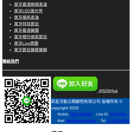
尾牙春酒開場表演
尾牙LED激光秀
尾牙魔術表演
尾牙特技節目
尾牙春酒舞團
尾牙模仿搞笑節目
尾牙Live樂團
尾牙節目舞龍舞獅
聯絡我們
@509rfjuk
高星活動公關顧問有限公司 版權所有 ©
copyright 2026
Mobile:
0937-918488
Line ID:
@509rfjuk
Mail:
star@starpr.com.tw
Tel:
02 2738 8007