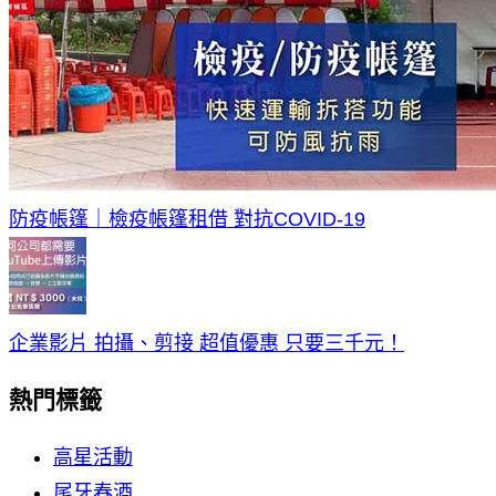
防疫帳篷｜檢疫帳篷租借 對抗COVID-19
企業影片 拍攝、剪接 超值優惠 只要三千元！
熱門標籤
高星活動
尾牙春酒