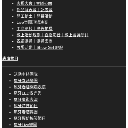
表揚大會 | 會議公關
新品發表會｜記者會
開工動土｜開幕活動
Live樂團現場演奏
工商影片｜廣告拍攝
線上活動規劃｜直播影音｜線上會議研討
祝福婚禮｜婚禮樂團
展場活動｜Show Girl 經紀
表演節目
活動主持團隊
尾牙春酒樂團
尾牙春酒開場表演
尾牙LED激光秀
尾牙魔術表演
尾牙特技節目
尾牙春酒舞團
尾牙模仿搞笑節目
尾牙Live樂團