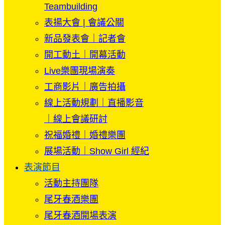
Teambuilding
表揚大會 | 會議公關
新品發表會｜記者會
開工動土｜開幕活動
Live樂團現場演奏
工商影片｜廣告拍攝
線上活動規劃｜直播影音
｜線上會議研討
祝福婚禮｜婚禮樂團
展場活動｜Show Girl 經紀
表演節目
活動主持團隊
尾牙春酒樂團
尾牙春酒開場表演