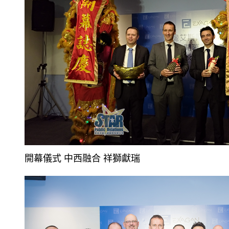
開幕儀式 中西融合 祥獅獻瑞