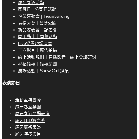
尾牙春酒活動
家庭日 | 公司日活動
企業運動會 | Teambuilding
表揚大會 | 會議公關
新品發表會｜記者會
開工動土｜開幕活動
Live樂團現場演奏
工商影片｜廣告拍攝
線上活動規劃｜直播影音｜線上會議研討
祝福婚禮｜婚禮樂團
展場活動｜Show Girl 經紀
表演節目
活動主持團隊
尾牙春酒樂團
尾牙春酒開場表演
尾牙LED激光秀
尾牙魔術表演
尾牙特技節目