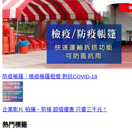
防疫帳篷｜檢疫帳篷租借 對抗COVID-19
企業影片 拍攝、剪接 超值優惠 只要三千元！
熱門標籤