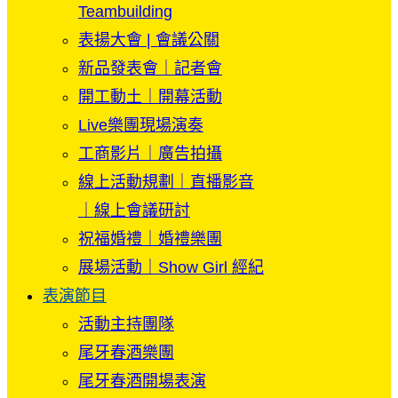
Teambuilding
表揚大會 | 會議公關
新品發表會｜記者會
開工動土｜開幕活動
Live樂團現場演奏
工商影片｜廣告拍攝
線上活動規劃｜直播影音
｜線上會議研討
祝福婚禮｜婚禮樂團
展場活動｜Show Girl 經紀
表演節目
活動主持團隊
尾牙春酒樂團
尾牙春酒開場表演