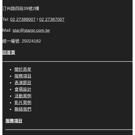
汀州路四段39號2樓
Tel:
02 27388007
/
02 27387007
Mail:
star@starpr.com.tw
統一編號: 25024182
回首頁
關於高星
服務項目
表演節目
會場設計
活動案例
影片案例
聯絡我們
服務項目