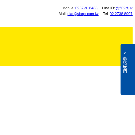
Mobile:
0937-918488
Line ID:
@509rfjuk
Mail:
star@starpr.com.tw
Tel:
02 2738 8007
<
聯絡我們
L