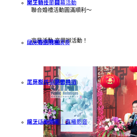
開工動土｜開幕活動
尾牙特技節目
聯合婚禮活動圓滿順利～
高星活動 高興辦活動！
Live樂團現場演奏
尾牙春酒舞團
工商影片｜廣告拍攝
尾牙模仿搞笑節目
線上活動規劃｜直播影音
尾牙Live樂團