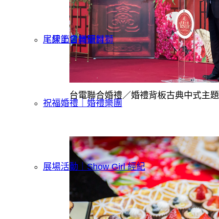
｜線上會議研討
尾牙節目舞龍舞獅
台電聯合婚禮／婚禮背板古典中式主題
祝福婚禮｜婚禮樂團
展場活動｜Show Girl 經紀