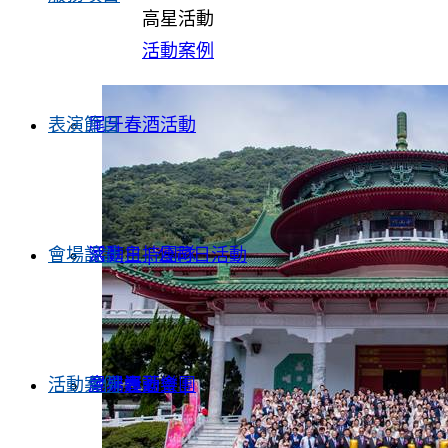
高星活動
活動案例
表演節目
尾牙春酒活動
會場設計
家庭日 | 公司日活動
活動主持團隊
活動案例
企業運動會 |
尾牙春酒樂團
會場設計