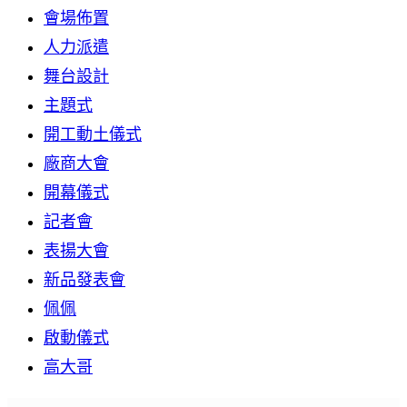
會場佈置
人力派遣
舞台設計
主題式
開工動土儀式
廠商大會
開幕儀式
記者會
表揚大會
新品發表會
佩佩
啟動儀式
高大哥