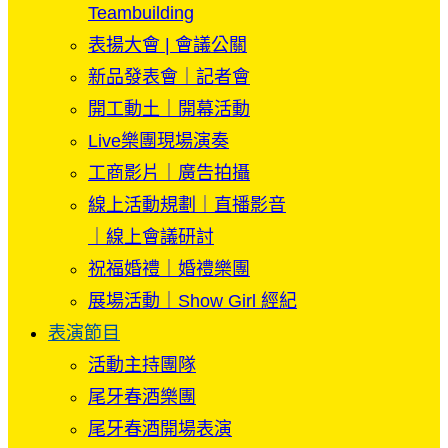
Teambuilding
表揚大會 | 會議公關
新品發表會｜記者會
開工動土｜開幕活動
Live樂團現場演奏
工商影片｜廣告拍攝
線上活動規劃｜直播影音
｜線上會議研討
祝福婚禮｜婚禮樂團
展場活動｜Show Girl 經紀
表演節目
活動主持團隊
尾牙春酒樂團
尾牙春酒開場表演