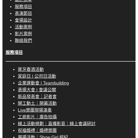
服務項目
表演節目
會場設計
活動案例
影片案例
聯絡我們
服務項目
尾牙春酒活動
家庭日 | 公司日活動
企業運動會 | Teambuilding
表揚大會 | 會議公關
新品發表會｜記者會
開工動土｜開幕活動
Live樂團現場演奏
工商影片｜廣告拍攝
線上活動規劃｜直播影音｜線上會議研討
祝福婚禮｜婚禮樂團
展場活動｜Show Girl 經紀