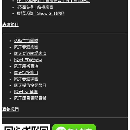
線上活動規劃｜直播影音｜線上會議研討
祝福婚禮｜婚禮樂團
展場活動｜Show Girl 經紀
表演節目
活動主持團隊
尾牙春酒樂團
尾牙春酒開場表演
尾牙LED激光秀
尾牙魔術表演
尾牙特技節目
尾牙春酒舞團
尾牙模仿搞笑節目
尾牙Live樂團
尾牙節目舞龍舞獅
聯絡我們