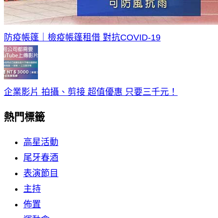
防疫帳篷｜檢疫帳篷租借 對抗COVID-19
企業影片 拍攝、剪接 超值優惠 只要三千元！
熱門標籤
高星活動
尾牙春酒
表演節目
主持
佈置