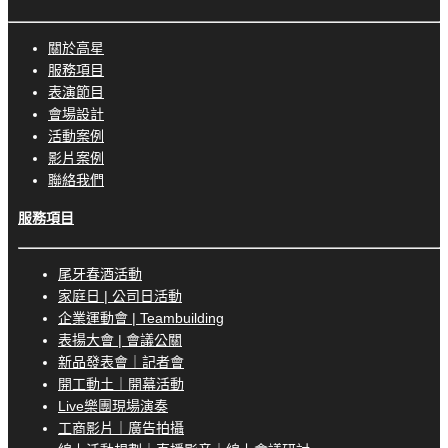
關於高星
服務項目
表演節目
會場設計
活動案例
影片案例
聯絡我們
服務項目
尾牙春酒活動
家庭日 | 公司日活動
企業運動會 | Teambuilding
表揚大會 | 會議公關
新品發表會｜記者會
開工動土｜開幕活動
Live樂團現場演奏
工商影片｜廣告拍攝