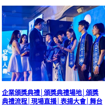
企業頒獎典禮│頒獎典禮場地│頒獎
典禮流程│現場直播│表揚大會│舞台