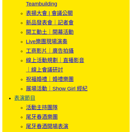
Teambuilding
表揚大會 | 會議公關
新品發表會｜記者會
開工動土｜開幕活動
Live樂團現場演奏
工商影片｜廣告拍攝
線上活動規劃｜直播影音
｜線上會議研討
祝福婚禮｜婚禮樂團
展場活動｜Show Girl 經紀
表演節目
活動主持團隊
尾牙春酒樂團
尾牙春酒開場表演