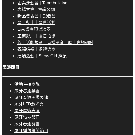
企業運動會 | Teambuilding
表揚大會 | 會議公關
新品發表會｜記者會
開工動土｜開幕活動
Live樂團現場演奏
工商影片｜廣告拍攝
線上活動規劃｜直播影音｜線上會議研討
祝福婚禮｜婚禮樂團
展場活動｜Show Girl 經紀
表演節目
活動主持團隊
尾牙春酒樂團
尾牙春酒開場表演
尾牙LED激光秀
尾牙魔術表演
尾牙特技節目
尾牙春酒舞團
尾牙模仿搞笑節目