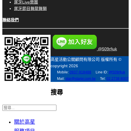
尾牙Live樂團
尾牙節目舞龍舞獅
聯絡我們
@509rfjuk
高星活動公關顧問有限公司 版權所有 ©
copyright 2026
Mobile:
0937-918488
Line ID:
@509rfjuk
Mail:
star@starpr.com.tw
Tel:
02 2738 8007
搜尋
關於高星