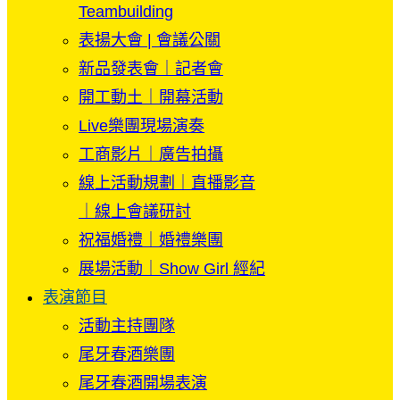
Teambuilding
表揚大會 | 會議公關
新品發表會｜記者會
開工動土｜開幕活動
Live樂團現場演奏
工商影片｜廣告拍攝
線上活動規劃｜直播影音
｜線上會議研討
祝福婚禮｜婚禮樂團
展場活動｜Show Girl 經紀
表演節目
活動主持團隊
尾牙春酒樂團
尾牙春酒開場表演