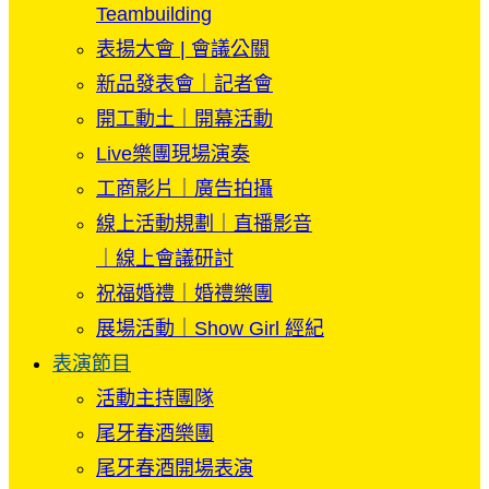
Teambuilding
表揚大會 | 會議公關
新品發表會｜記者會
開工動土｜開幕活動
Live樂團現場演奏
工商影片｜廣告拍攝
線上活動規劃｜直播影音
｜線上會議研討
祝福婚禮｜婚禮樂團
展場活動｜Show Girl 經紀
表演節目
活動主持團隊
尾牙春酒樂團
尾牙春酒開場表演