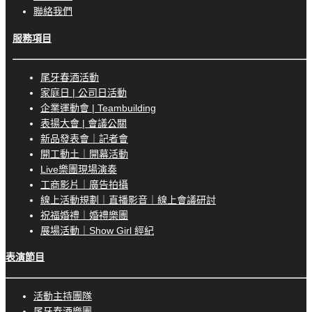
聯絡我們
服務項目
尾牙春酒活動
家庭日 | 公司日活動
企業運動會 | Teambuilding
表揚大會 | 會議公關
新品發表會｜記者會
開工動土｜開幕活動
Live樂團現場演奏
工商影片｜廣告拍攝
線上活動規劃｜直播影音｜線上會議研討
祝福婚禮｜婚禮樂團
展場活動｜Show Girl 經紀
表演節目
活動主持團隊
尾牙春酒樂團