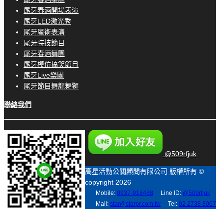
尾牙春酒開場表演
尾牙LED激光秀
尾牙魔術表演
尾牙特技節目
尾牙春酒舞團
尾牙模仿搞笑節目
尾牙Live樂團
尾牙節目舞龍舞獅
聯絡我們
@509rfjuk
高星活動公關顧問有限公司 版權所有 ©
copyright 2026
Mobile:
0937-918488
Line ID:
@509rfjuk
Mail:
star@starpr.com.tw
Tel:
02 2738 8007