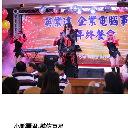
小鄧麗君-模仿巨星