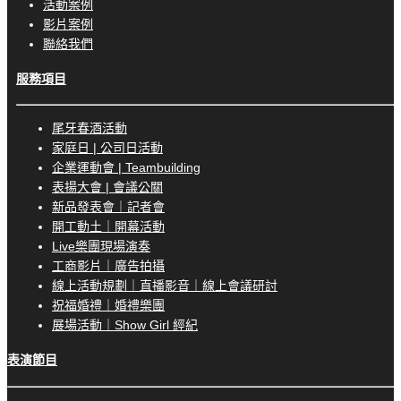
活動案例
影片案例
聯絡我們
服務項目
尾牙春酒活動
家庭日 | 公司日活動
企業運動會 | Teambuilding
表揚大會 | 會議公關
新品發表會｜記者會
開工動土｜開幕活動
Live樂團現場演奏
工商影片｜廣告拍攝
線上活動規劃｜直播影音｜線上會議研討
祝福婚禮｜婚禮樂團
展場活動｜Show Girl 經紀
表演節目