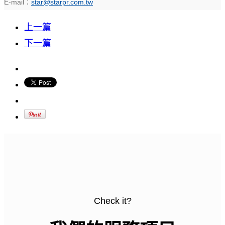
E-mail：
star@starpr.com.tw
上一篇
下一篇
Check it?