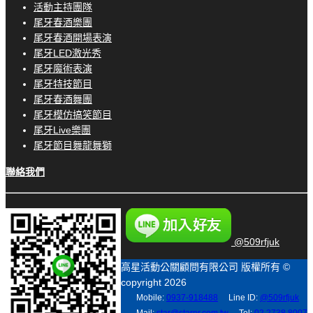
活動主持團隊
尾牙春酒樂團
尾牙春酒開場表演
尾牙LED激光秀
尾牙魔術表演
尾牙特技節目
尾牙春酒舞團
尾牙模仿搞笑節目
尾牙Live樂團
尾牙節目舞龍舞獅
聯絡我們
@509rfjuk
高星活動公關顧問有限公司 版權所有 ©
copyright 2026
Mobile:
0937-918488
Line ID:
@509rfjuk
Mail:
star@starpr.com.tw
Tel:
02 2738 8007