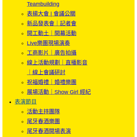
Teambuilding
表揚大會 | 會議公關
新品發表會｜記者會
開工動土｜開幕活動
Live樂團現場演奏
工商影片｜廣告拍攝
線上活動規劃｜直播影音
｜線上會議研討
祝福婚禮｜婚禮樂團
展場活動｜Show Girl 經紀
表演節目
活動主持團隊
尾牙春酒樂團
尾牙春酒開場表演